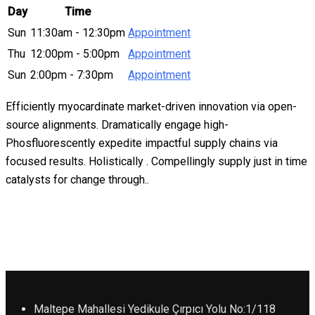
Day
Time
Sun
11:30am - 12:30pm
Appointment
Thu
12:00pm - 5:00pm
Appointment
Sun
2:00pm - 7:30pm
Appointment
Efficiently myocardinate market-driven innovation via open-
source alignments. Dramatically engage high-
Phosfluorescently expedite impactful supply chains via
focused results. Holistically . Compellingly supply just in time
catalysts for change through..
Maltepe Mahallesi Yedikule Çırpıcı Yolu No:1/118