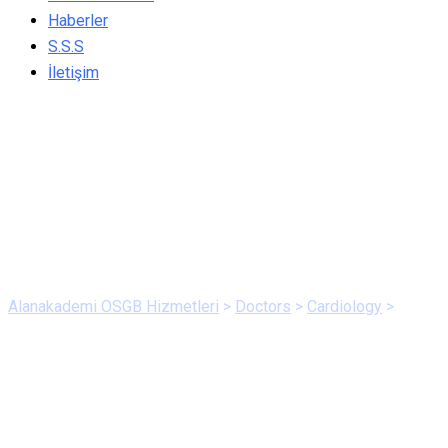
Haberler
S.S.S
İletişim
Dr. Nadim Kamal
Alanakademi OSGB Hizmetleri
>
Doctors
>
Cardiology
>
Dr.
Nadim Kamal