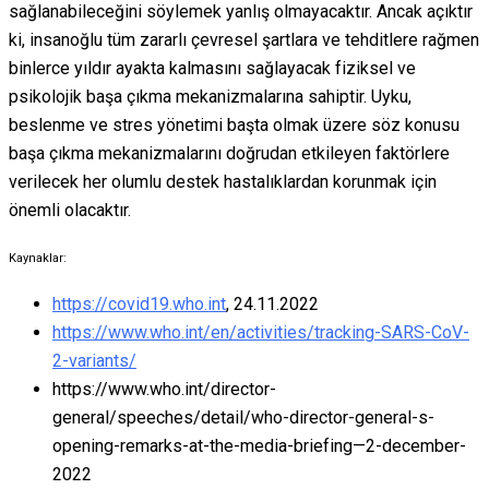
sağlanabileceğini söylemek yanlış olmayacaktır. Ancak açıktır
ki, insanoğlu tüm zararlı çevresel şartlara ve tehditlere rağmen
binlerce yıldır ayakta kalmasını sağlayacak fiziksel ve
psikolojik başa çıkma mekanizmalarına sahiptir. Uyku,
beslenme ve stres yönetimi başta olmak üzere söz konusu
başa çıkma mekanizmalarını doğrudan etkileyen faktörlere
verilecek her olumlu destek hastalıklardan korunmak için
önemli olacaktır.
Kaynaklar:
https://covid19.who.int
, 24.11.2022
https://www.who.int/en/activities/tracking-SARS-CoV-
2-variants/
https://www.who.int/director-
general/speeches/detail/who-director-general-s-
opening-remarks-at-the-media-briefing—2-december-
2022