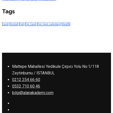
Tags
Care
Dental
Eye
Eye Care
Eye Care Labrotary
Health
Maltepe Mahallesi Yedikule Çırpıcı Yolu No:1/118
Zeytinburnu / İSTANBUL
0212 254 66 60
0532 710 60 46
bilgi@alanakademi.com