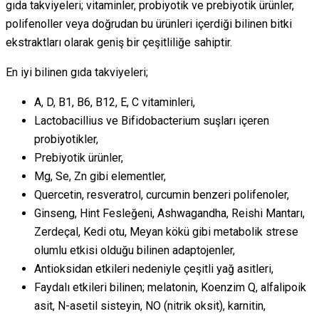
gıda takviyeleri; vitaminler, probiyotik ve prebiyotik ürünler,
polifenoller veya doğrudan bu ürünleri içerdiği bilinen bitki
ekstraktları olarak geniş bir çeşitliliğe sahiptir.
En iyi bilinen gıda takviyeleri;
A, D, B1, B6, B12, E, C vitaminleri,
Lactobacillius ve Bifidobacterium suşları içeren
probiyotikler,
Prebiyotik ürünler,
Mg, Se, Zn gibi elementler,
Quercetin, resveratrol, curcumin benzeri polifenoler,
Ginseng, Hint Fesleğeni, Ashwagandha, Reishi Mantarı,
Zerdeçal, Kedi otu, Meyan kökü gibi metabolik strese
olumlu etkisi olduğu bilinen adaptojenler,
Antioksidan etkileri nedeniyle çeşitli yağ asitleri,
Faydalı etkileri bilinen; melatonin, Koenzim Q, alfalipoik
asit, N-asetil sisteyin, NO (nitrik oksit), karnitin,