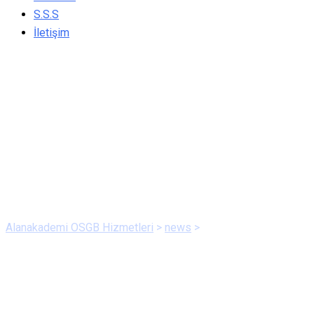
S.S.S
İletişim
KIŞ HASTALIKLARINDAN
KORUNMA ÖNERİLERİ
Alanakademi OSGB Hizmetleri
>
news
>
KIŞ
HASTALIKLARINDAN KORUNMA ÖNERİLERİ