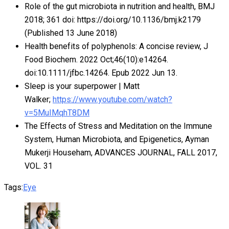
Role of the gut microbiota in nutrition and health, BMJ
2018; 361 doi: https://doi.org/10.1136/bmj.k2179
(Published 13 June 2018)
Health benefits of polyphenols: A concise review, J
Food Biochem. 2022 Oct;46(10):e14264.
doi:10.1111/jfbc.14264. Epub 2022 Jun 13.
Sleep is your superpower | Matt
Walker;
https://www.youtube.com/watch?
v=5MuIMqhT8DM
The Effects of Stress and Meditation on the Immune
System, Human Microbiota, and Epigenetics, Ayman
Mukerji Househam, ADVANCES JOURNAL, FALL 2017,
VOL. 31
Tags:
Eye