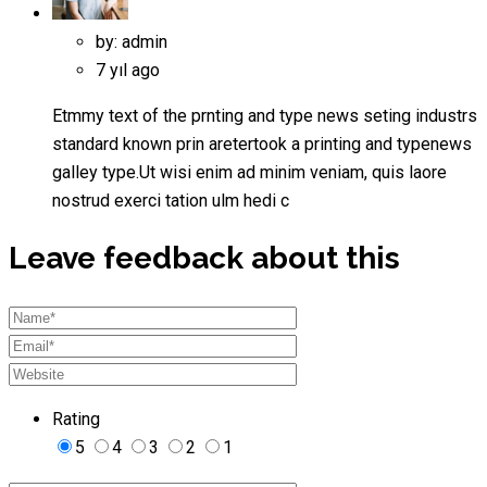
by: admin
7 yıl ago
Etmmy text of the prnting and type news seting industrs
standard known prin aretertook a printing and typenews
galley type.Ut wisi enim ad minim veniam, quis laore
nostrud exerci tation ulm hedi c
Leave feedback about this
Rating
5
4
3
2
1